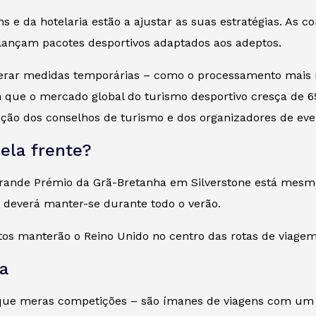
s e da hotelaria estão a ajustar as suas estratégias. A
 lançam pacotes desportivos adaptados aos adeptos.
derar medidas temporárias – como o processamento mais r
m que o mercado global do turismo desportivo cresça de 65
nção dos conselhos de turismo e dos organizadores de ev
ela frente?
nde Prémio da Grã-Bretanha em Silverstone está mesmo a
 deverá manter-se durante todo o verão.
tos manterão o Reino Unido no centro das rotas de viagem
a
que meras competições – são ímanes de viagens com um 