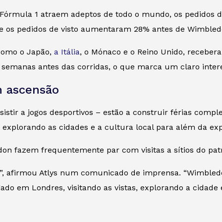
Fórmula 1 atraem adeptos de todo o mundo, os pedidos d
que os pedidos de visto aumentaram 28% antes de Wimbledon
 como o Japão,
a Itália
, o Mónaco e o Reino Unido, recebera
semanas antes das corridas, o que marca um claro intere
m ascensão
sistir a jogos desportivos – estão a construir férias comp
 explorando as cidades e a cultura local para além da exp
don fazem frequentemente par com visitas a sítios do pa
énis”, afirmou Atlys num comunicado de imprensa. “Wimbl
gado em Londres, visitando as vistas, explorando a cida