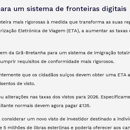
ara um sistema de fronteiras digitais
onteira mais rigorosas à medida que transforma as suas r
torização Eletrónica de Viagem (ETA), a aumentar as taxa
 da Grã-Bretanha para um sistema de imigração totalmen
umprir requisitos de conformidade mais rigorosos.
ntemente que os cidadãos suíços devem obter uma ETA ant
sentos de visto.
ou alterações nas taxas dos vistos para 2026. Especificam
sitante normais devem agora pagar £135.
onsiderar um novo visto de investidor destinado a indiv
5 milhões de libras esterlinas e poderia oferecer aos can