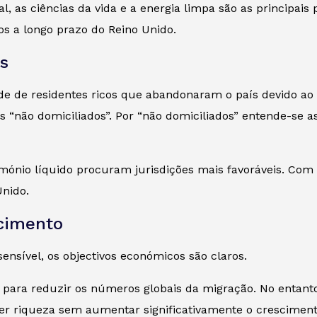
ial, as ciências da vida e a energia limpa são as principai
s a longo prazo do Reino Unido.
s
rde de residentes ricos que abandonaram o país devido ao
tes “não domiciliados”. Por “não domiciliados” entende-se
nio líquido procuram jurisdições mais favoráveis. Com o
Unido.
scimento
ensível, os objectivos económicos são claros.
para reduzir os números globais da migração. No entanto,
her riqueza sem aumentar significativamente o crescimen