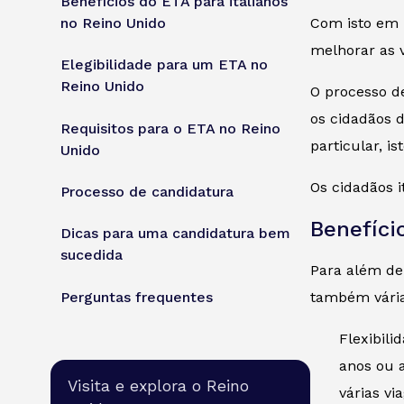
Benefícios do ETA para italianos
no Reino Unido
Com isto em m
melhorar as 
Elegibilidade para um ETA no
Reino Unido
O processo de
os cidadãos 
Requisitos para o ETA no Reino
particular, i
Unido
Os cidadãos i
Processo de candidatura
Benefíci
Dicas para uma candidatura bem
sucedida
Para além de 
Perguntas frequentes
também vária
Flexibili
anos ou a
Visita e explora o Reino
várias vi