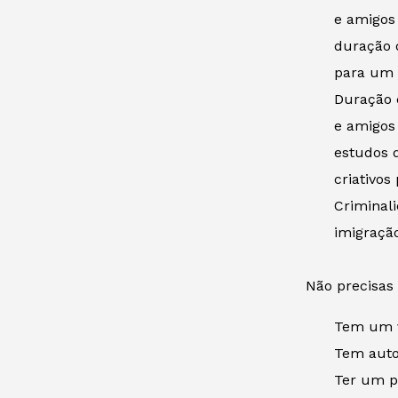
e amigos
duração o
para um 
Duração 
e amigos
estudos 
criativo
Criminal
imigração
Não precisas
Tem um v
Tem autor
Ter um pa