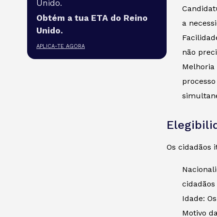
Unido.
Candidatu
Obtém a tua ETA do Reino
a necess
Unido.
Facilidad
APLICA-TE AGORA
não prec
Melhoria
processo
simultan
Elegibil
Os cidadãos 
Nacionali
cidadãos
Idade: Os
Motivo da