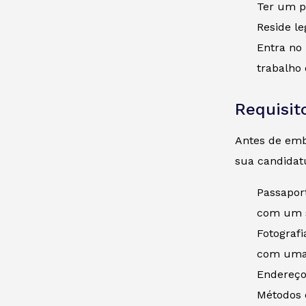
Ter um pa
Reside l
Entra no 
trabalho 
Requisit
Antes de emba
sua candidat
Passapor
com um s
Fotograf
com uma 
Endereço 
Métodos 