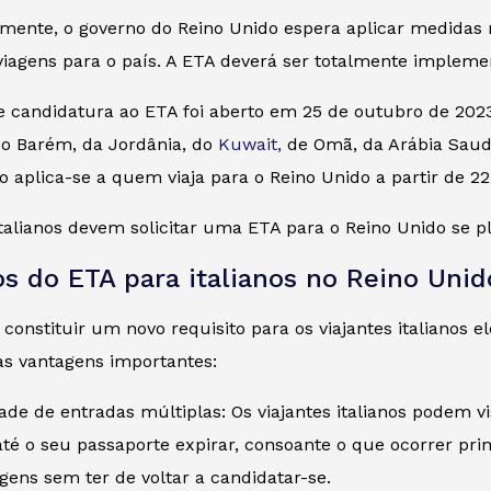
ente, o governo do Reino Unido espera aplicar medidas ma
viagens para o país. A ETA deverá ser totalmente implem
 candidatura ao ETA foi aberto em 25 de outubro de 2023 
do Barém, da Jordânia, do
Kuwait,
de Omã, da Arábia Saud
sto aplica-se a quem viaja para o Reino Unido a partir de 2
talianos devem solicitar uma ETA para o Reino Unido se pl
os do ETA para italianos no Reino Unid
constituir um novo requisito para os viajantes italianos e
s vantagens importantes:
dade de entradas múltiplas: Os viajantes italianos podem v
té o seu passaporte expirar, consoante o que ocorrer prim
agens sem ter de voltar a candidatar-se.