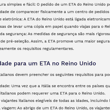
ra simples e fácil: O pedido de um ETA do Reino Unido po
idade de comparecer fisicamente a um centro de pedidos 
e eletrónica: A ETA do Reino Unido está ligada eletronica
isas de levar uma cópia em papel quando viajas para o Re
 da segurança: As medidas de segurança são mais rigoros
 de pré-seleção. Assim, a ETA promove uma maior segura
eamente os requisitos regulamentares.
idade para um ETA no Reino Unido
italianos devem preencher os seguintes requisitos para p
dade: Uma vez que a Itália se encontra entre os países qu
 italianos podem requerer uma ETA para o Reino Unido.
 viajantes italianos elegíveis de todas as idades, incluind
 viagem: Ao abrigo de um ETA do Reino Unido, os viajantes