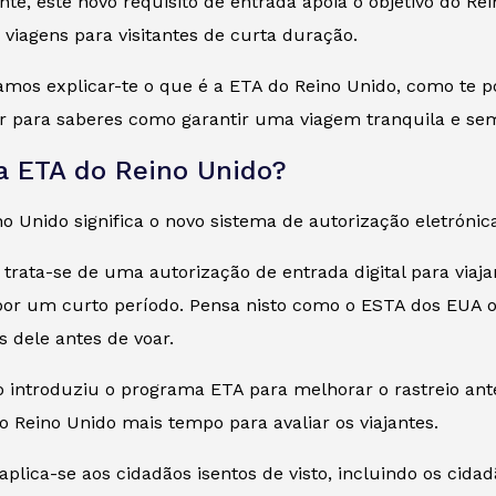
te, este novo requisito de entrada apoia o objetivo do Re
s viagens para visitantes de curta duração.
amos explicar-te o que é a ETA do Reino Unido, como te p
er para saberes como garantir uma viagem tranquila e se
a ETA do Reino Unido?
o Unido significa o novo sistema de autorização eletróni
trata-se de uma autorização de entrada digital para viaja
por um curto período. Pensa nisto como o ESTA dos EUA o
s dele antes de voar.
o introduziu o programa ETA para melhorar o rastreio ant
do Reino Unido mais tempo para avaliar os viajantes.
aplica-se aos cidadãos isentos de visto, incluindo os ci