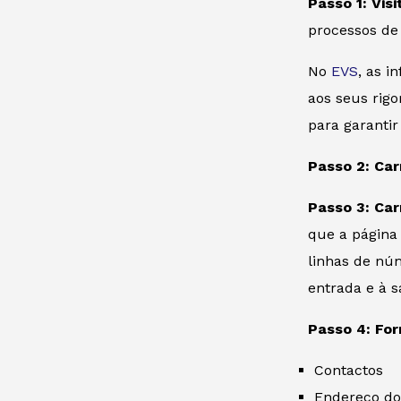
Passo 1: Vis
processos de
No
EVS
, as 
aos seus rigo
para garanti
Passo 2: Car
Passo 3: Car
que a página
linhas de núm
entrada e à s
Passo 4: For
Contactos
Endereço do