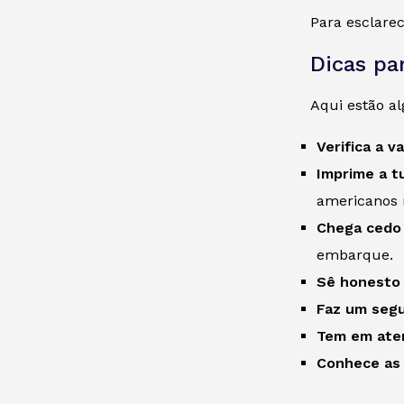
Para esclare
Dicas pa
Aqui estão al
Verifica a v
Imprime a t
americanos n
Chega cedo 
embarque.
Sê honesto 
Faz um seg
Tem em aten
Conhece as 