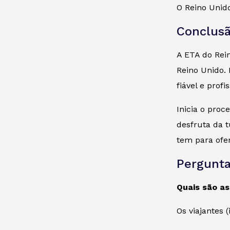
O Reino Unid
Conclus
A ETA do Rei
Reino Unido.
fiável e prof
Inicia o pro
desfruta da 
tem para ofer
Pergunta
Quais são a
Os viajantes 