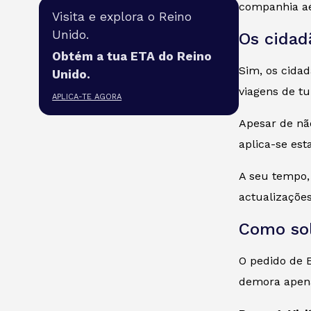
companhia aé
Visita e explora o Reino
Unido.
Os cidad
Obtém a tua ETA do Reino
Sim, os cidad
Unido.
viagens de tu
APLICA-TE AGORA
Apesar de não
aplica-se est
A seu tempo,
actualizações
Como sol
O pedido de E
demora apena