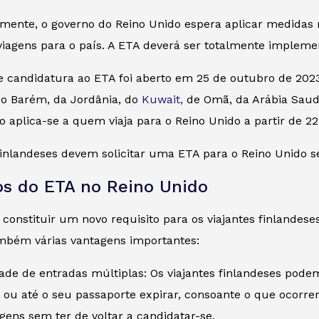
ente, o governo do Reino Unido espera aplicar medidas ma
viagens para o país. A ETA deverá ser totalmente implem
 candidatura ao ETA foi aberto em 25 de outubro de 2023 
do Barém, da Jordânia, do
Kuwait,
de Omã, da Arábia Saud
sto aplica-se a quem viaja para o Reino Unido a partir de 2
inlandeses devem solicitar uma ETA para o Reino Unido se
os do ETA no Reino Unido
constituir um novo requisito para os viajantes finlandeses
mbém várias vantagens importantes:
dade de entradas múltiplas: Os viajantes finlandeses pode
 ou até o seu passaporte expirar, consoante o que ocorrer
agens sem ter de voltar a candidatar-se.