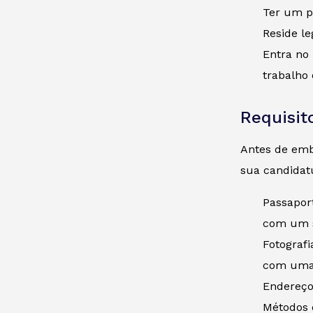
Ter um pa
Reside l
Entra no 
trabalho 
Requisit
Antes de emba
sua candidat
Passapor
com um s
Fotograf
com uma 
Endereço 
Métodos 