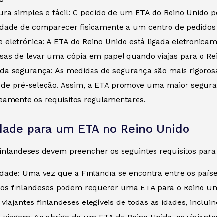
ra simples e fácil: O pedido de um ETA do Reino Unido po
idade de comparecer fisicamente a um centro de pedidos 
e eletrónica: A ETA do Reino Unido está ligada eletronica
isas de levar uma cópia em papel quando viajas para o Re
 da segurança: As medidas de segurança são mais rigoros
 de pré-seleção. Assim, a ETA promove uma maior segura
eamente os requisitos regulamentares.
idade para um ETA no Reino Unido
finlandeses devem preencher os seguintes requisitos par
dade: Uma vez que a Finlândia se encontra entre os paíse
ãos finlandeses podem requerer uma ETA para o Reino Un
 viajantes finlandeses elegíveis de todas as idades, inclu
 viagem: Ao abrigo de um ETA do Reino Unido, os viajantes