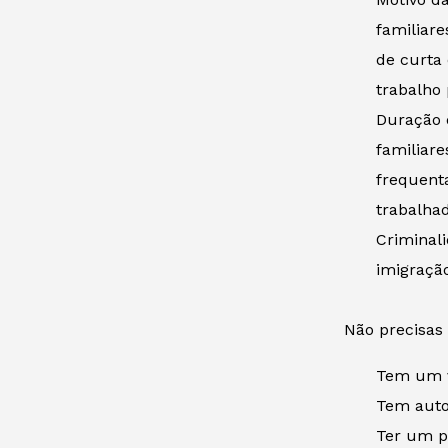
familiar
de curta 
trabalho
Duração 
familiar
frequent
trabalha
Criminal
imigração
Não precisas
Tem um v
Tem autor
Ter um pa