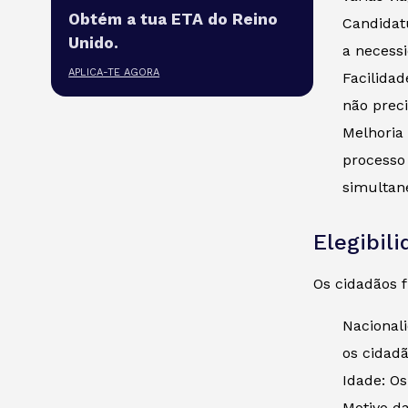
Obtém a tua ETA do Reino
Candidatu
Unido.
a necess
APLICA-TE AGORA
Facilidad
não prec
Melhoria
processo
simultan
Elegibil
Os cidadãos 
Nacionali
os cidad
Idade: Os
Motivo da