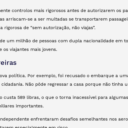
ente controlos mais rigorosos antes de autorizarem os p
s arriscam-se a ser multadas se transportarem passageir
rigorosa de “sem autorização, não viajas”.
is de um milhão de pessoas com dupla nacionalidade em t
 os viajantes mais jovens.
eiras
 nova política. Por exemplo, foi recusado o embarque a u
 cidadania. Não pôde regressar a casa porque não tinha u
o custa 589 libras, o que o torna inacessível para algumas
iliares importantes.
independente enfrentaram desafios semelhantes nos aerop
estarem especialmente em risco.