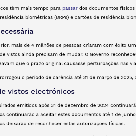
ónicos têm mais tempo para
passar
dos documentos físicos p
sidência biométricas (BRPs) e cartões de residência biom
ecessária
erior, mais de 4 milhões de pessoas criaram com êxito uma
es de vistos ainda precisam de mudar. O Governo reconhec
avam que o prazo original causasse perturbações nas viag
 prorrogou o período de carência até 31 de março de 2025, 
de vistos electrónicos
irados emitidos após 31 de dezembro de 2024 continuarão 
s continuarão a aceitar estes documentos até 1 de junho 
s deixarão de reconhecer estas autorizações físicas.